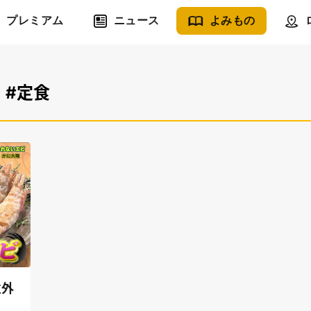
プレミアム
ニュース
よみもの
#定食
意外