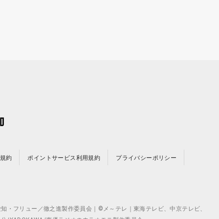
規約
ポイントサービス利用規約
プライバシーポリシー
©テレビ愛知・フリュー／徹之進製作委員会｜©メ～テレ｜東海テレビ、中京テレビ、