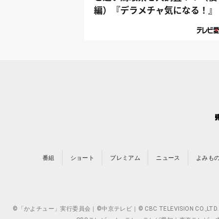
編）『デラメチャ気になる！』
番組
ショート
プレミアム
ニュース
よみも
©「かよチュー」実行委員会｜©中京テレビ｜© CBC TELEVISION 