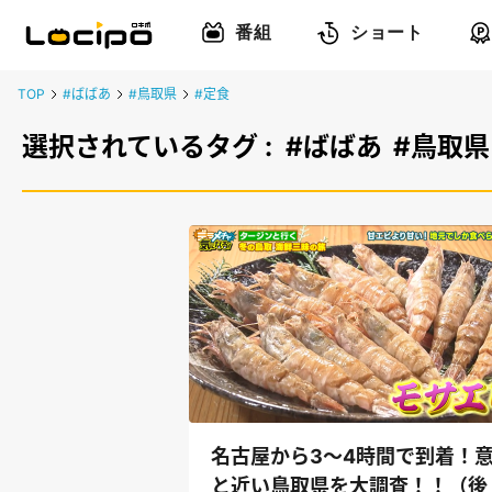
番組
ショート
TOP
#ばばあ
#鳥取県
#定食
選択されているタグ :
#ばばあ
#鳥取県
名古屋から3～4時間で到着！
と近い鳥取県を大調査！！（後