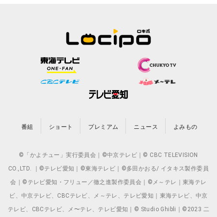
番組
ショート
プレミアム
ニュース
よみもの
©「かよチュー」実行委員会｜©中京テレビ｜© CBC TELEVISION
CO.,LTD. ｜©テレビ愛知｜©東海テレビ｜©多田かおる/ イタキス製作委員
会｜©テレビ愛知・フリュー／徹之進製作委員会｜©メ～テレ｜東海テレ
ビ、中京テレビ、CBCテレビ、メ～テレ、テレビ愛知｜東海テレビ、中京
テレビ、CBCテレビ、メ〜テレ、テレビ愛知｜© Studio Ghibli｜©2023 二