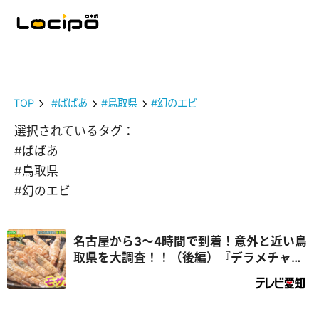
TOP
#ばばあ
#鳥取県
#幻のエビ
選択されているタグ：
#ばばあ
#鳥取県
#幻のエビ
名古屋から3～4時間で到着！意外と近い鳥
取県を大調査！！（後編）『デラメチャ気
になる！』