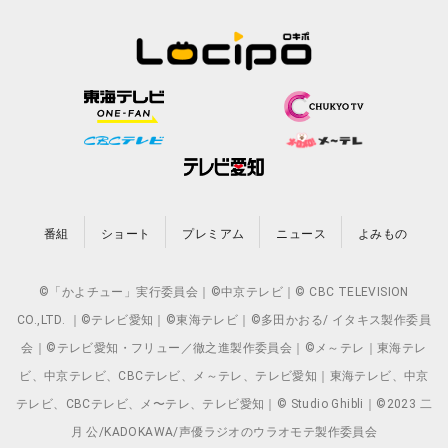
番組
ショート
プレミアム
ニュース
よみもの
©「かよチュー」実行委員会｜©中京テレビ｜© CBC TELEVISION
CO.,LTD. ｜©テレビ愛知｜©東海テレビ｜©多田かおる/ イタキス製作委員
会｜©テレビ愛知・フリュー／徹之進製作委員会｜©メ～テレ｜東海テレ
ビ、中京テレビ、CBCテレビ、メ～テレ、テレビ愛知｜東海テレビ、中京
テレビ、CBCテレビ、メ〜テレ、テレビ愛知｜© Studio Ghibli｜©2023 二
月 公/KADOKAWA/声優ラジオのウラオモテ製作委員会