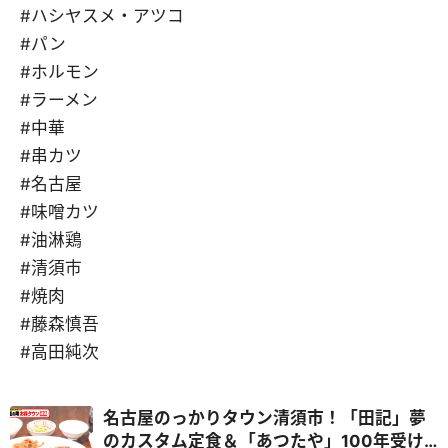
#ハシヤスメ・アツコ
#パン
#ホルモン
#ラーメン
#中華
#串カツ
#名古屋
#味噌カツ
#油淋鶏
#清須市
#焼肉
#藤森慎吾
#高田純次
名古屋のっかりタウン清須市！「田記」夢
のカスタム定食＆「あつたや」100年受け