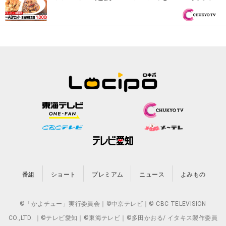
継ぐ味噌ダレでなごやめし『PS純金（ゴー
ルド）』
番組
ショート
プレミアム
ニュース
よみもの
©「かよチュー」実行委員会｜©中京テレビ｜© CBC TELEVISION
CO.,LTD. ｜©テレビ愛知｜©東海テレビ｜©多田かおる/ イタキス製作委員