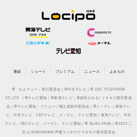
番組
ショート
プレミアム
ニュース
よみもの
©「かよチュー」実行委員会｜©中京テレビ｜© CBC TELEVISION
CO.,LTD. ｜©テレビ愛知｜©東海テレビ｜©多田かおる/ イタキス製作委員
会｜©テレビ愛知・フリュー／徹之進製作委員会｜©メ～テレ｜東海テレ
ビ、中京テレビ、CBCテレビ、メ～テレ、テレビ愛知｜東海テレビ、中京
テレビ、CBCテレビ、メ〜テレ、テレビ愛知｜© Studio Ghibli｜©2023 二
月 公/KADOKAWA/声優ラジオのウラオモテ製作委員会