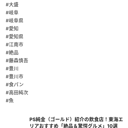
#大盛
#岐阜
#岐阜県
#愛知
#愛知県
#江南市
#絶品
#藤森慎吾
#豊川
#豊川市
#食パン
#高田純次
#魚
PS純金（ゴールド）紹介の飲食店！東海エ
リアおすすめ「絶品＆驚愕グルメ」10選