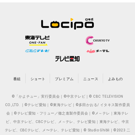
番組
ショート
プレミアム
ニュース
よみもの
©「かよチュー」実行委員会｜©中京テレビ｜© CBC TELEVISION
CO.,LTD. ｜©テレビ愛知｜©東海テレビ｜©多田かおる/ イタキス製作委員
会｜©テレビ愛知・フリュー／徹之進製作委員会｜©メ～テレ｜東海テレ
ビ、中京テレビ、CBCテレビ、メ～テレ、テレビ愛知｜東海テレビ、中京
テレビ、CBCテレビ、メ〜テレ、テレビ愛知｜© Studio Ghibli｜©2023 二