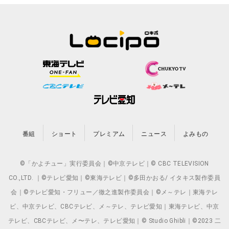
番組
ショート
プレミアム
ニュース
よみもの
©「かよチュー」実行委員会｜©中京テレビ｜© CBC TELEVISION
CO.,LTD. ｜©テレビ愛知｜©東海テレビ｜©多田かおる/ イタキス製作委員
会｜©テレビ愛知・フリュー／徹之進製作委員会｜©メ～テレ｜東海テレ
ビ、中京テレビ、CBCテレビ、メ～テレ、テレビ愛知｜東海テレビ、中京
テレビ、CBCテレビ、メ〜テレ、テレビ愛知｜© Studio Ghibli｜©2023 二