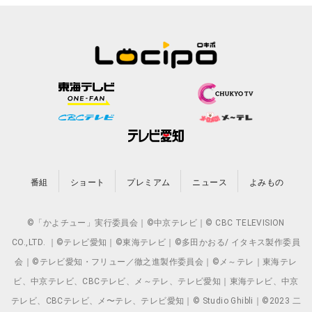
番組
ショート
プレミアム
ニュース
よみもの
©「かよチュー」実行委員会｜©中京テレビ｜© CBC TELEVISION
CO.,LTD. ｜©テレビ愛知｜©東海テレビ｜©多田かおる/ イタキス製作委員
会｜©テレビ愛知・フリュー／徹之進製作委員会｜©メ～テレ｜東海テレ
ビ、中京テレビ、CBCテレビ、メ～テレ、テレビ愛知｜東海テレビ、中京
テレビ、CBCテレビ、メ〜テレ、テレビ愛知｜© Studio Ghibli｜©2023 二