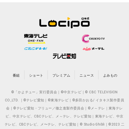
番組
ショート
プレミアム
ニュース
よみもの
©「かよチュー」実行委員会｜©中京テレビ｜© CBC TELEVISION
CO.,LTD. ｜©テレビ愛知｜©東海テレビ｜©多田かおる/ イタキス製作委員
会｜©テレビ愛知・フリュー／徹之進製作委員会｜©メ～テレ｜東海テレ
ビ、中京テレビ、CBCテレビ、メ～テレ、テレビ愛知｜東海テレビ、中京
テレビ、CBCテレビ、メ〜テレ、テレビ愛知｜© Studio Ghibli｜©2023 二