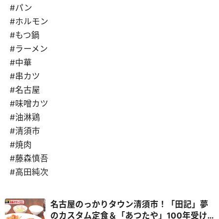
#パン
#ホルモン
#もつ鍋
#ラーメン
#中華
#串カツ
#名古屋
#味噌カツ
#油淋鶏
#清須市
#焼肉
#藤森慎吾
#高田純次
名古屋のっかりタウン清須市！「田記」夢
のカスタム定食＆「あつたや」100年受け