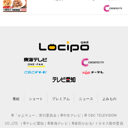
継ぐ味噌ダレでなごやめし『PS純金（ゴー
ルド）』
番組
ショート
プレミアム
ニュース
よみもの
©「かよチュー」実行委員会｜©中京テレビ｜© CBC TELEVISION
CO.,LTD. ｜©テレビ愛知｜©東海テレビ｜©多田かおる/ イタキス製作委員