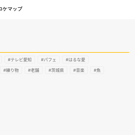
ロケマップ
#テレビ愛知
#パフェ
#はるな愛
#練り物
#老舗
#茨城県
#音楽
#魚