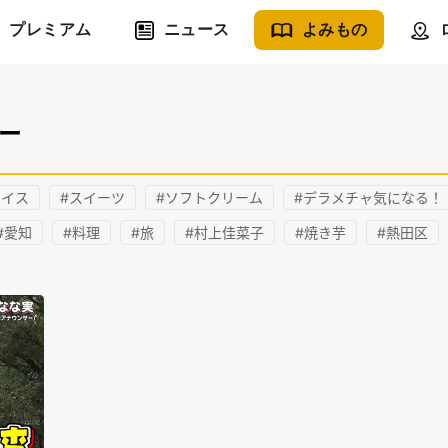
プレミアム
ニュース
よみもの
バー
ライス
#スイーツ
#ソフトクリーム
#デラメチャ気になる！
#愛知
#料理
#旅
#村上佳菜子
#焼き芋
#熱田区