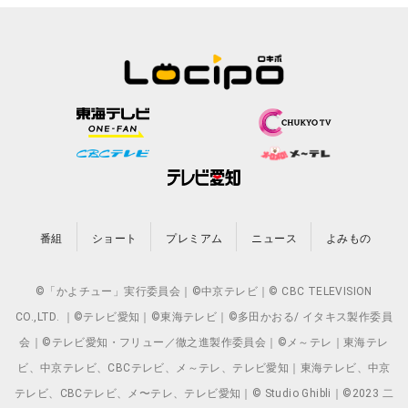
番組
ショート
プレミアム
ニュース
よみもの
©「かよチュー」実行委員会｜©中京テレビ｜© CBC TELEVISION
CO.,LTD. ｜©テレビ愛知｜©東海テレビ｜©多田かおる/ イタキス製作委員
会｜©テレビ愛知・フリュー／徹之進製作委員会｜©メ～テレ｜東海テレ
ビ、中京テレビ、CBCテレビ、メ～テレ、テレビ愛知｜東海テレビ、中京
テレビ、CBCテレビ、メ〜テレ、テレビ愛知｜© Studio Ghibli｜©2023 二