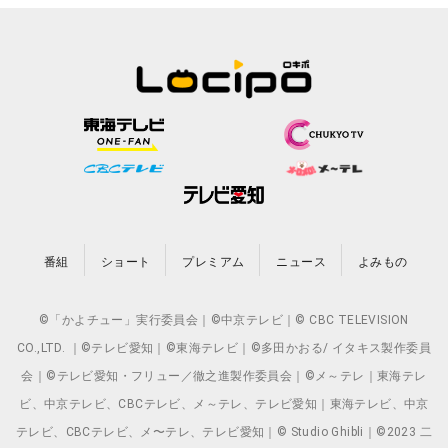
番組
ショート
プレミアム
ニュース
よみもの
©「かよチュー」実行委員会｜©中京テレビ｜© CBC TELEVISION
CO.,LTD. ｜©テレビ愛知｜©東海テレビ｜©多田かおる/ イタキス製作委員
会｜©テレビ愛知・フリュー／徹之進製作委員会｜©メ～テレ｜東海テレ
ビ、中京テレビ、CBCテレビ、メ～テレ、テレビ愛知｜東海テレビ、中京
テレビ、CBCテレビ、メ〜テレ、テレビ愛知｜© Studio Ghibli｜©2023 二