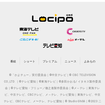
番組
ショート
プレミアム
ニュース
よみもの
©「かよチュー」実行委員会｜©中京テレビ｜© CBC TELEVISION
CO.,LTD. ｜©テレビ愛知｜©東海テレビ｜©多田かおる/ イタキス製作委員
会｜©テレビ愛知・フリュー／徹之進製作委員会｜©メ～テレ｜東海テレ
ビ、中京テレビ、CBCテレビ、メ～テレ、テレビ愛知｜東海テレビ、中京
テレビ、CBCテレビ、メ〜テレ、テレビ愛知｜© Studio Ghibli｜©2023 二