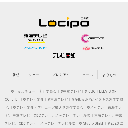
番組
ショート
プレミアム
ニュース
よみもの
©「かよチュー」実行委員会｜©中京テレビ｜© CBC TELEVISION
CO.,LTD. ｜©テレビ愛知｜©東海テレビ｜©多田かおる/ イタキス製作委員
会｜©テレビ愛知・フリュー／徹之進製作委員会｜©メ～テレ｜東海テレ
ビ、中京テレビ、CBCテレビ、メ～テレ、テレビ愛知｜東海テレビ、中京
テレビ、CBCテレビ、メ〜テレ、テレビ愛知｜© Studio Ghibli｜©2023 二