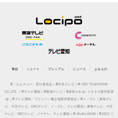
番組
ショート
プレミアム
ニュース
よみもの
©「かよチュー」実行委員会｜©中京テレビ｜© CBC TELEVISION
CO.,LTD. ｜©テレビ愛知｜©東海テレビ｜©多田かおる/ イタキス製作委員
会｜©テレビ愛知・フリュー／徹之進製作委員会｜©メ～テレ｜東海テレ
ビ、中京テレビ、CBCテレビ、メ～テレ、テレビ愛知｜東海テレビ、中京
テレビ、CBCテレビ、メ〜テレ、テレビ愛知｜© Studio Ghibli｜©2023 二