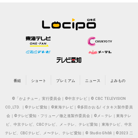
番組
ショート
プレミアム
ニュース
よみもの
©「かよチュー」実行委員会｜©中京テレビ｜© CBC TELEVISION
CO.,LTD. ｜©テレビ愛知｜©東海テレビ｜©多田かおる/ イタキス製作委員
会｜©テレビ愛知・フリュー／徹之進製作委員会｜©メ～テレ｜東海テレ
ビ、中京テレビ、CBCテレビ、メ～テレ、テレビ愛知｜東海テレビ、中京
テレビ、CBCテレビ、メ〜テレ、テレビ愛知｜© Studio Ghibli｜©2023 二