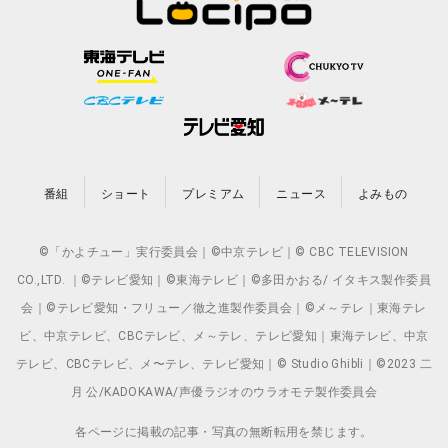
番組
ショート
プレミアム
ニュース
よみもの
©「かよチュー」実行委員会｜©中京テレビ｜© CBC TELEVISION
CO.,LTD. ｜©テレビ愛知｜©東海テレビ｜©多田かおる/ イタキス製作委員
会｜©テレビ愛知・フリュー／徹之進製作委員会｜©メ～テレ｜東海テレ
ビ、中京テレビ、CBCテレビ、メ～テレ、テレビ愛知｜東海テレビ、中京
テレビ、CBCテレビ、メ〜テレ、テレビ愛知｜© Studio Ghibli｜©2023 二
月 公/KADOKAWA/声優ラジオのウラオモテ製作委員会
各ページに掲載の記事・写真の無断転用を禁じます。