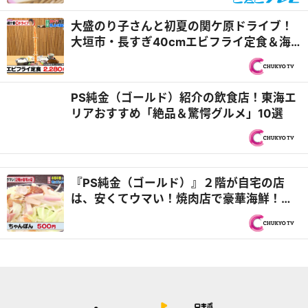
らそば【松】」って？『チャント！』
大盛のり子さんと初夏の関ケ原ドライブ！
大垣市・長すぎ40cmエビフライ定食＆海
津市・飛騨牛中華食べ放題！？『PS純金
（ゴールド）』
PS純金（ゴールド）紹介の飲食店！東海エ
リアおすすめ「絶品＆驚愕グルメ」10選
『PS純金（ゴールド）』２階が自宅の店
は、安くてウマい！焼肉店で豪華海鮮！？
国産ひつまぶしランチ650円