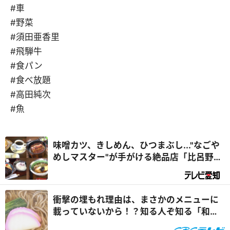
#車
#野菜
#須田亜香里
#飛騨牛
#食パン
#食べ放題
#高田純次
#魚
味噌カツ、きしめん、ひつまぶし..."なごや
めしマスター"が手がける絶品店「比呂野」
【名古屋市昭和区】
衝撃の埋もれ理由は、まさかのメニューに
載っていないから！？知る人ぞ知る「和食
麺処 サガミ」のレアメニュー「大海老天ぷ