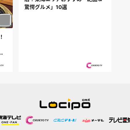
驚愕グルメ」10選
！
ツ