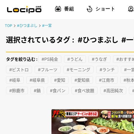
番組
ショート
TOP
#ひつまぶし
#一宮
選択されているタグ :
#ひつまぶし
#
タグを絞り込む :
#PS純金
#うどん
#うなぎ
#おすす
#ビストロ
#フルーツ
#モーニング
#ランチ
#一
#岐阜
#岐阜県
#愛知
#愛知県
#江南市
#秋本
#鈴鹿市
#鍋
#食パン
#食べ放題
#高田純次