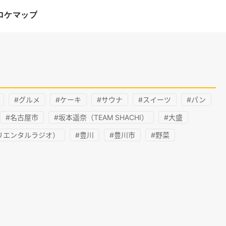
ロケマップ
#グルメ
#ケーキ
#サウナ
#スイーツ
#パン
#名古屋市
#坂本遥奈（TEAM SHACHI）
#大盛
リエンタルラジオ）
#豊川
#豊川市
#野菜