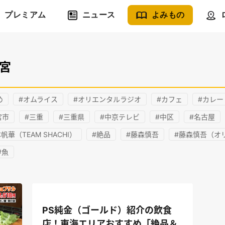
プレミアム
ニュース
よみもの
一宮
め
#オムライス
#オリエンタルラジオ
#カフェ
#カレー
宮市
#三重
#三重県
#中京テレビ
#中区
#名古屋
帆華（TEAM SHACHI）
#絶品
#藤森慎吾
#藤森慎吾（オ
#魚
PS純金（ゴールド）紹介の飲食
店！東海エリアおすすめ「絶品＆