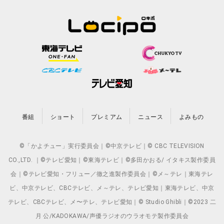
番組
ショート
プレミアム
ニュース
よみもの
©「かよチュー」実行委員会｜©中京テレビ｜© CBC TELEVISION
CO.,LTD. ｜©テレビ愛知｜©東海テレビ｜©多田かおる/ イタキス製作委員
会｜©テレビ愛知・フリュー／徹之進製作委員会｜©メ～テレ｜東海テレ
ビ、中京テレビ、CBCテレビ、メ～テレ、テレビ愛知｜東海テレビ、中京
テレビ、CBCテレビ、メ〜テレ、テレビ愛知｜© Studio Ghibli｜©2023 二
月 公/KADOKAWA/声優ラジオのウラオモテ製作委員会