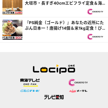
大垣市・長すぎ40cmエビフライ定食＆海
津市・飛騨牛中華食べ放題！？『PS純金
（ゴールド）』
『PS純金（ゴールド）』あなたの近所にた
ぶん日本一！唐揚げ14個＆米1kg定食！び
っくりや新情報も