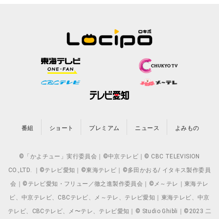
番組
ショート
プレミアム
ニュース
よみもの
©「かよチュー」実行委員会｜©中京テレビ｜© CBC TELEVISION
CO.,LTD. ｜©テレビ愛知｜©東海テレビ｜©多田かおる/ イタキス製作委員
会｜©テレビ愛知・フリュー／徹之進製作委員会｜©メ～テレ｜東海テレ
ビ、中京テレビ、CBCテレビ、メ～テレ、テレビ愛知｜東海テレビ、中京
テレビ、CBCテレビ、メ〜テレ、テレビ愛知｜© Studio Ghibli｜©2023 二