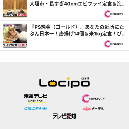
大垣市・長すぎ40cmエビフライ定食＆海
津市・飛騨牛中華食べ放題！？『PS純金
（ゴールド）』
『PS純金（ゴールド）』あなたの近所にた
ぶん日本一！唐揚げ14個＆米1kg定食！び
っくりや新情報も