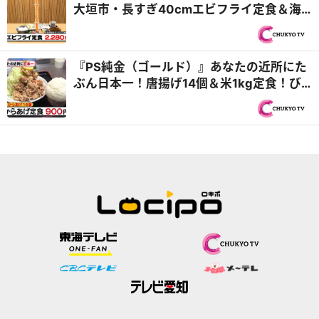
大垣市・長すぎ40cmエビフライ定食＆海
津市・飛騨牛中華食べ放題！？『PS純金
（ゴールド）』
『PS純金（ゴールド）』あなたの近所にた
ぶん日本一！唐揚げ14個＆米1kg定食！び
っくりや新情報も