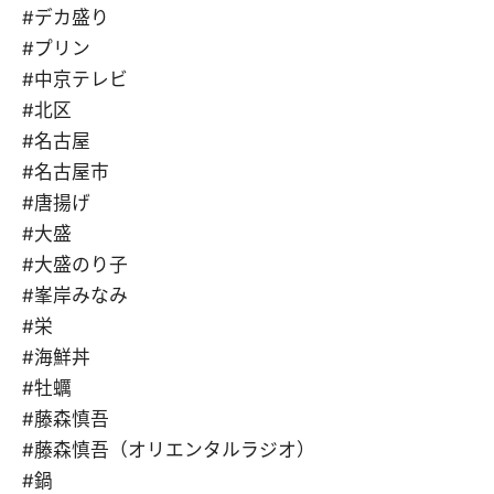
#デカ盛り
#プリン
#中京テレビ
#北区
#名古屋
#名古屋市
#唐揚げ
#大盛
#大盛のり子
#峯岸みなみ
#栄
#海鮮丼
#牡蠣
#藤森慎吾
#藤森慎吾（オリエンタルラジオ）
#鍋