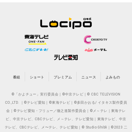
番組
ショート
プレミアム
ニュース
よみもの
©「かよチュー」実行委員会｜©中京テレビ｜© CBC TELEVISION
CO.,LTD. ｜©テレビ愛知｜©東海テレビ｜©多田かおる/ イタキス製作委員
会｜©テレビ愛知・フリュー／徹之進製作委員会｜©メ～テレ｜東海テレ
ビ、中京テレビ、CBCテレビ、メ～テレ、テレビ愛知｜東海テレビ、中京
テレビ、CBCテレビ、メ〜テレ、テレビ愛知｜© Studio Ghibli｜©2023 二