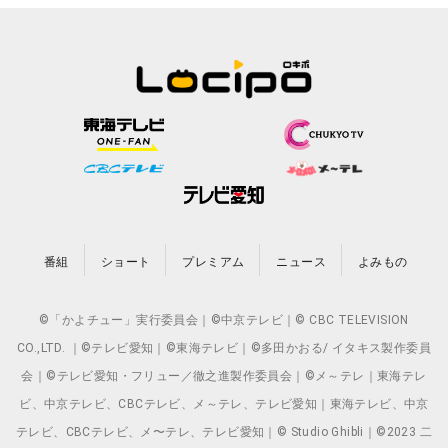
番組
ショート
プレミアム
ニュース
よみもの
©「かよチュー」実行委員会｜©中京テレビ｜© CBC TELEVISION
CO.,LTD. ｜©テレビ愛知｜©東海テレビ｜©多田かおる/ イタキス製作委員
会｜©テレビ愛知・フリュー／徹之進製作委員会｜©メ～テレ｜東海テレ
ビ、中京テレビ、CBCテレビ、メ～テレ、テレビ愛知｜東海テレビ、中京
テレビ、CBCテレビ、メ〜テレ、テレビ愛知｜© Studio Ghibli｜©2023 二