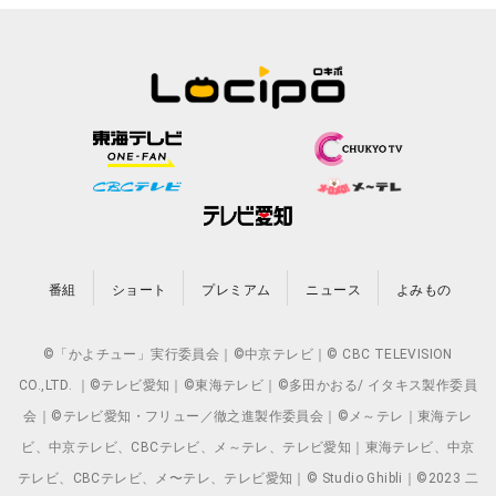
番組
ショート
プレミアム
ニュース
よみもの
©「かよチュー」実行委員会｜©中京テレビ｜© CBC TELEVISION
CO.,LTD. ｜©テレビ愛知｜©東海テレビ｜©多田かおる/ イタキス製作委員
会｜©テレビ愛知・フリュー／徹之進製作委員会｜©メ～テレ｜東海テレ
ビ、中京テレビ、CBCテレビ、メ～テレ、テレビ愛知｜東海テレビ、中京
テレビ、CBCテレビ、メ〜テレ、テレビ愛知｜© Studio Ghibli｜©2023 二