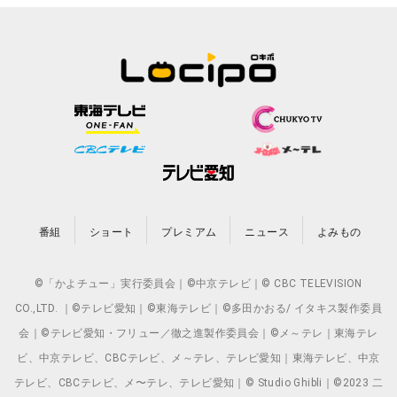
番組
ショート
プレミアム
ニュース
よみもの
©「かよチュー」実行委員会｜©中京テレビ｜© CBC TELEVISION
CO.,LTD. ｜©テレビ愛知｜©東海テレビ｜©多田かおる/ イタキス製作委員
会｜©テレビ愛知・フリュー／徹之進製作委員会｜©メ～テレ｜東海テレ
ビ、中京テレビ、CBCテレビ、メ～テレ、テレビ愛知｜東海テレビ、中京
テレビ、CBCテレビ、メ〜テレ、テレビ愛知｜© Studio Ghibli｜©2023 二