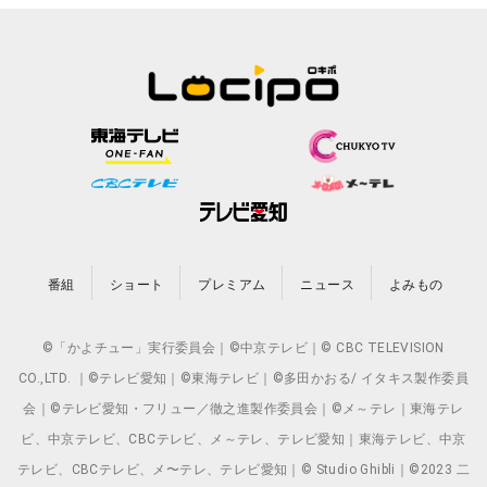
番組
ショート
プレミアム
ニュース
よみもの
©「かよチュー」実行委員会｜©中京テレビ｜© CBC TELEVISION
CO.,LTD. ｜©テレビ愛知｜©東海テレビ｜©多田かおる/ イタキス製作委員
会｜©テレビ愛知・フリュー／徹之進製作委員会｜©メ～テレ｜東海テレ
ビ、中京テレビ、CBCテレビ、メ～テレ、テレビ愛知｜東海テレビ、中京
テレビ、CBCテレビ、メ〜テレ、テレビ愛知｜© Studio Ghibli｜©2023 二