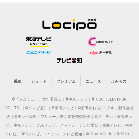
番組
ショート
プレミアム
ニュース
よみもの
©「かよチュー」実行委員会｜©中京テレビ｜© CBC TELEVISION
CO.,LTD. ｜©テレビ愛知｜©東海テレビ｜©多田かおる/ イタキス製作委員
会｜©テレビ愛知・フリュー／徹之進製作委員会｜©メ～テレ｜東海テレ
ビ、中京テレビ、CBCテレビ、メ～テレ、テレビ愛知｜東海テレビ、中京
テレビ、CBCテレビ、メ〜テレ、テレビ愛知｜© Studio Ghibli｜©2023 二