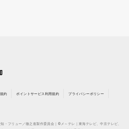
規約
ポイントサービス利用規約
プライバシーポリシー
©テレビ愛知・フリュー／徹之進製作委員会｜©メ～テレ｜東海テレビ、中京テレビ、