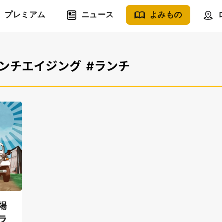
プレミアム
ニュース
よみもの
アンチエイジング
#ランチ
場
ラ