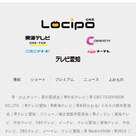
番組
ショート
プレミアム
ニュース
よみもの
©「かよチュー」実行委員会｜©中京テレビ｜© CBC TELEVISION
CO.,LTD. ｜©テレビ愛知｜©東海テレビ｜©多田かおる/ イタキス製作委員
会｜©テレビ愛知・フリュー／徹之進製作委員会｜©メ～テレ｜東海テレ
ビ、中京テレビ、CBCテレビ、メ～テレ、テレビ愛知｜東海テレビ、中京
テレビ、CBCテレビ、メ〜テレ、テレビ愛知｜© Studio Ghibli｜©2023 二