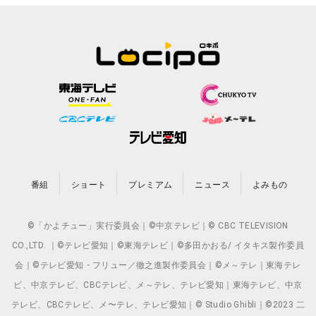
番組
ショート
プレミアム
ニュース
よみもの
©「かよチュー」実行委員会｜©中京テレビ｜© CBC TELEVISION
CO.,LTD. ｜©テレビ愛知｜©東海テレビ｜©多田かおる/ イタキス製作委員
会｜©テレビ愛知・フリュー／徹之進製作委員会｜©メ～テレ｜東海テレ
ビ、中京テレビ、CBCテレビ、メ～テレ、テレビ愛知｜東海テレビ、中京
テレビ、CBCテレビ、メ〜テレ、テレビ愛知｜© Studio Ghibli｜©2023 二