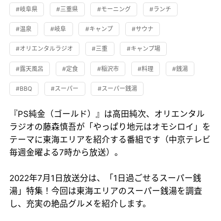
#岐阜県
#三重県
#モーニング
#ランチ
#温泉
#岐阜
#キャンプ
#サウナ
#オリエンタルラジオ
#三重
#キャンプ場
#露天風呂
#定食
#稲沢市
#料理
#銭湯
#BBQ
#スーパー
#スーパー銭湯
『PS純金（ゴールド）』は高田純次、オリエンタル
ラジオの藤森慎吾が「やっぱり地元はオモシロイ」を
テーマに東海エリアを紹介する番組です（中京テレビ
毎週金曜よる7時から放送）。
2022年7月1日放送分は、「1日過ごせるスーパー銭
湯」特集！今回は東海エリアのスーパー銭湯を調査
し、充実の絶品グルメを紹介します。