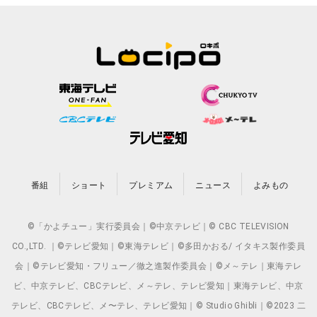
番組
ショート
プレミアム
ニュース
よみもの
©「かよチュー」実行委員会｜©中京テレビ｜© CBC TELEVISION
CO.,LTD. ｜©テレビ愛知｜©東海テレビ｜©多田かおる/ イタキス製作委員
会｜©テレビ愛知・フリュー／徹之進製作委員会｜©メ～テレ｜東海テレ
ビ、中京テレビ、CBCテレビ、メ～テレ、テレビ愛知｜東海テレビ、中京
テレビ、CBCテレビ、メ〜テレ、テレビ愛知｜© Studio Ghibli｜©2023 二