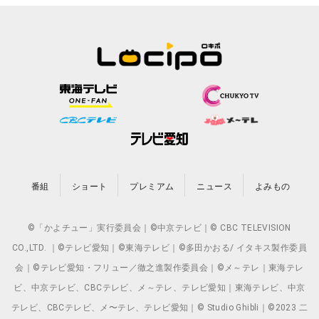
番組
ショート
プレミアム
ニュース
よみもの
©「かよチュー」実行委員会｜©中京テレビ｜© CBC TELEVISION
CO.,LTD. ｜©テレビ愛知｜©東海テレビ｜©多田かおる/ イタキス製作委員
会｜©テレビ愛知・フリュー／徹之進製作委員会｜©メ～テレ｜東海テレ
ビ、中京テレビ、CBCテレビ、メ～テレ、テレビ愛知｜東海テレビ、中京
テレビ、CBCテレビ、メ〜テレ、テレビ愛知｜© Studio Ghibli｜©2023 二