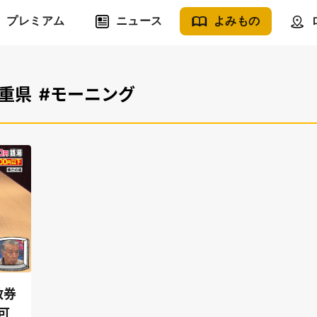
プレミアム
ニュース
よみもの
三重県
#モーニング
数券
可