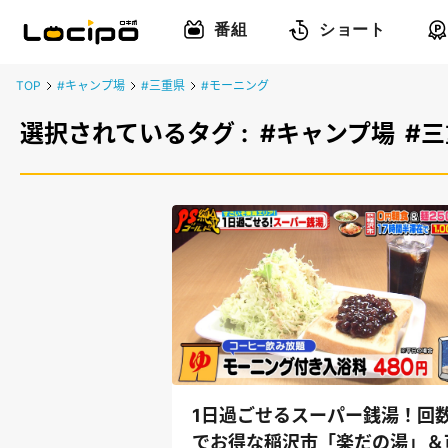
番組
ショート
TOP
#キャンプ場
#三重県
#モーニング
選択されているタグ :
#キャンプ場
#
1日過ごせるスーパー銭湯！回
でお得な稲沢市「楽だの湯」＆