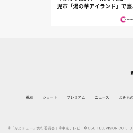
児市「湯の華アイランド」で豪
食材BB...
番組
ショート
プレミアム
ニュース
よみも
©「かよチュー」実行委員会｜©中京テレビ｜© CBC TELEVISION 