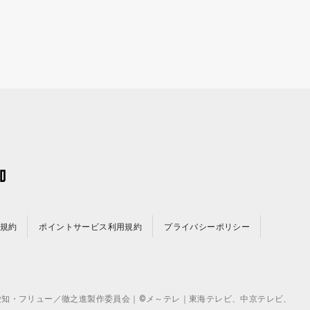
規約
ポイントサービス利用規約
プライバシーポリシー
©テレビ愛知・フリュー／徹之進製作委員会｜©メ～テレ｜東海テレビ、中京テレビ、