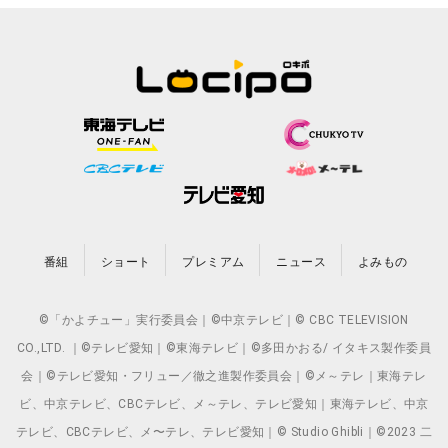
番組
ショート
プレミアム
ニュース
よみもの
©「かよチュー」実行委員会｜©中京テレビ｜© CBC TELEVISION
CO.,LTD. ｜©テレビ愛知｜©東海テレビ｜©多田かおる/ イタキス製作委員
会｜©テレビ愛知・フリュー／徹之進製作委員会｜©メ～テレ｜東海テレ
ビ、中京テレビ、CBCテレビ、メ～テレ、テレビ愛知｜東海テレビ、中京
テレビ、CBCテレビ、メ〜テレ、テレビ愛知｜© Studio Ghibli｜©2023 二