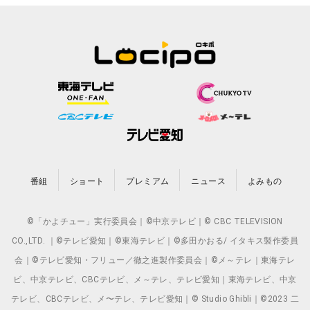
番組
ショート
プレミアム
ニュース
よみもの
©「かよチュー」実行委員会｜©中京テレビ｜© CBC TELEVISION
CO.,LTD. ｜©テレビ愛知｜©東海テレビ｜©多田かおる/ イタキス製作委員
会｜©テレビ愛知・フリュー／徹之進製作委員会｜©メ～テレ｜東海テレ
ビ、中京テレビ、CBCテレビ、メ～テレ、テレビ愛知｜東海テレビ、中京
テレビ、CBCテレビ、メ〜テレ、テレビ愛知｜© Studio Ghibli｜©2023 二