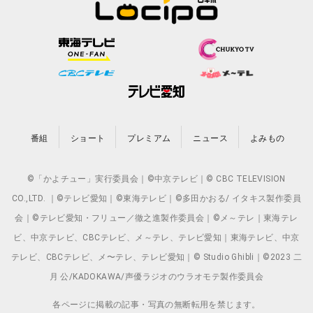
番組
ショート
プレミアム
ニュース
よみもの
©「かよチュー」実行委員会｜©中京テレビ｜© CBC TELEVISION
CO.,LTD. ｜©テレビ愛知｜©東海テレビ｜©多田かおる/ イタキス製作委員
会｜©テレビ愛知・フリュー／徹之進製作委員会｜©メ～テレ｜東海テレ
ビ、中京テレビ、CBCテレビ、メ～テレ、テレビ愛知｜東海テレビ、中京
テレビ、CBCテレビ、メ〜テレ、テレビ愛知｜© Studio Ghibli｜©2023 二
月 公/KADOKAWA/声優ラジオのウラオモテ製作委員会
各ページに掲載の記事・写真の無断転用を禁じます。