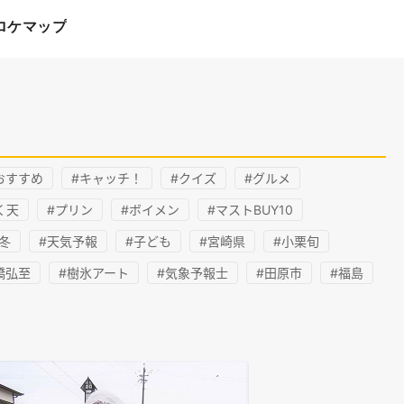
ロケマップ
おすすめ
#キャッチ！
#クイズ
#グルメ
く天
#プリン
#ボイメン
#マストBUY10
#冬
#天気予報
#子ども
#宮崎県
#小栗旬
橋弘至
#樹氷アート
#気象予報士
#田原市
#福島