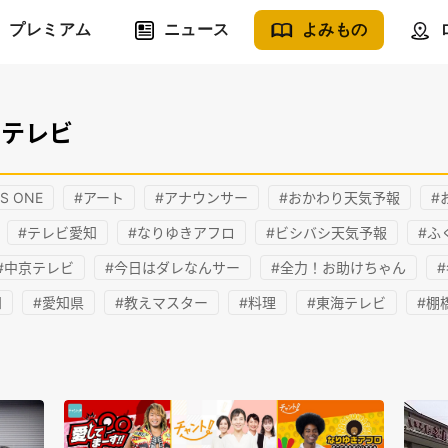
プレミアム
ニュース
よみもの
Cテレビ
S ONE
#アート
#アナウンサー
#おかわり天気予報
#
#テレビ愛知
#なりゆきアフロ
#ビシバシ天気予報
#ふ
#中京テレビ
#今日はダレなんサー
#全力！お助けちゃん
知
#愛知県
#教えマスター
#料理
#東海テレビ
#棚