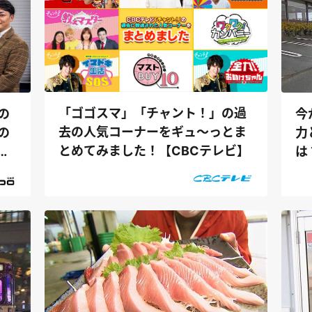
「ゴゴスマ」「チャント！」の過
の
今
去の人気コーナーをギュ～っとま
の
力
とめてみました！【CBCテレビ】
が
は