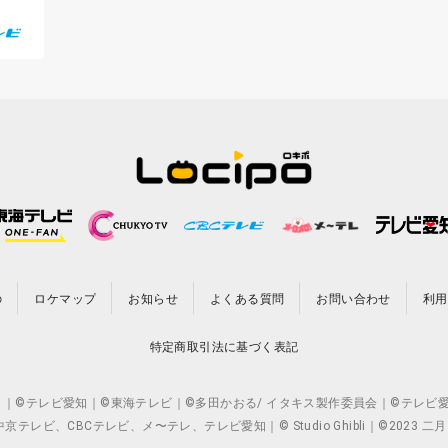
の
ロケマップ
お知らせ
よくある質問
お問い合わせ
利用
特定商取引法に基づく表記
CO.,LTD. ｜©テレビ愛知｜©東海テレビ｜©多田かおる/ イタキス製作委員会｜
ビ、CBCテレビ、メ〜テレ、テレビ愛知｜© Studio Ghibli｜©2023 二