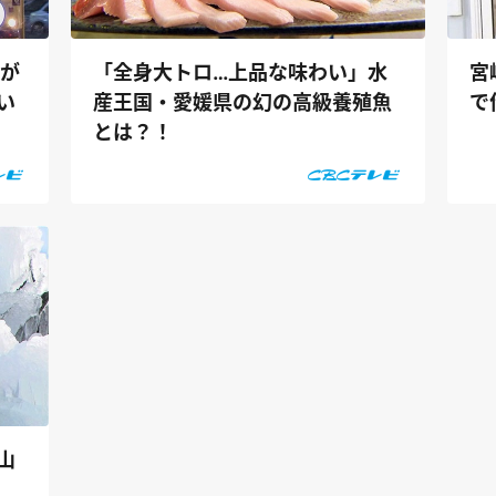
スが
「全身大トロ…上品な味わい」水
宮
い
産王国・愛媛県の幻の高級養殖魚
で
とは？！
山