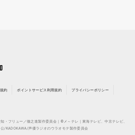
規約
ポイントサービス利用規約
プライバシーポリシー
©テレビ愛知・フリュー／徹之進製作委員会｜©メ～テレ｜東海テレビ、中京テレビ、
月 公/KADOKAWA/声優ラジオのウラオモテ製作委員会