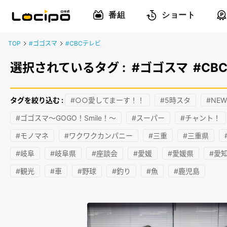
番組
ショート
TOP
#ゴゴスマ
#CBCテレビ
選択されているタグ :
#ゴゴスマ
#CB
タグを絞り込む :
#○○愛してまーす！！
#5時スタ
#NEW
#ゴゴスマ～GOGO！Smile！～
#スーパー
#チャント！
#モノマネ
#ワクワクカンパニー
#三重
#三重県
#岐阜
#岐阜県
#座談会
#愛媛
#愛媛県
#愛
#観光
#車
#野球
#釣り
#魚
#鹿児島