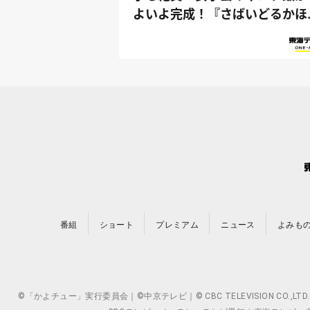
よいよ完成！『さばいどるかほ
んのソ...
番組
ショート
プレミアム
ニュース
よみも
©「かよチュー」実行委員会｜©中京テレビ｜© CBC TELEVISION 