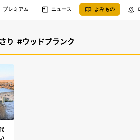
プレミアム
ニュース
よみもの
あさり
#ウッドプランク
代
い