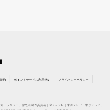
規約
ポイントサービス利用規約
プライバシーポリシー
©テレビ愛知・フリュー／徹之進製作委員会｜©メ～テレ｜東海テレビ、中京テレビ、