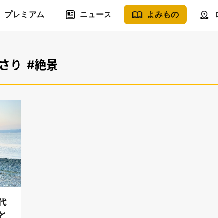
プレミアム
ニュース
よみもの
あさり
#絶景
代
と