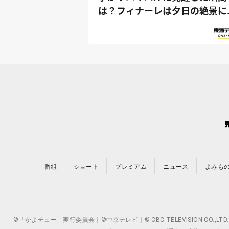
は？フィナーレは夕日の絶景に
動！『...
番組
ショート
プレミアム
ニュース
よみも
©「かよチュー」実行委員会｜©中京テレビ｜© CBC TELEVISION 