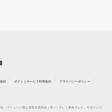
規約
ポイントサービス利用規約
プライバシーポリシー
©テレビ愛知・フリュー／徹之進製作委員会｜©メ～テレ｜東海テレビ、中京テレビ、