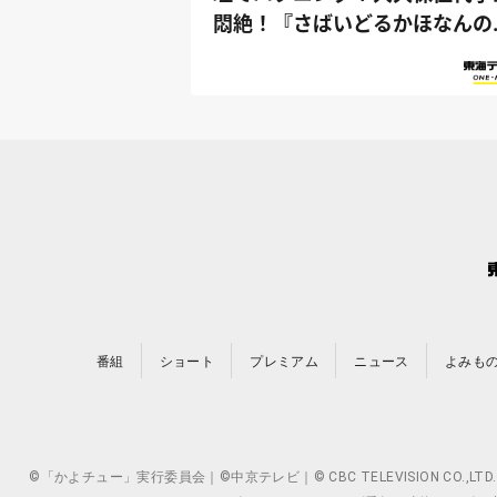
悶絶！『さばいどるかほなんの
ロキャ...
番組
ショート
プレミアム
ニュース
よみも
©「かよチュー」実行委員会｜©中京テレビ｜© CBC TELEVISION 