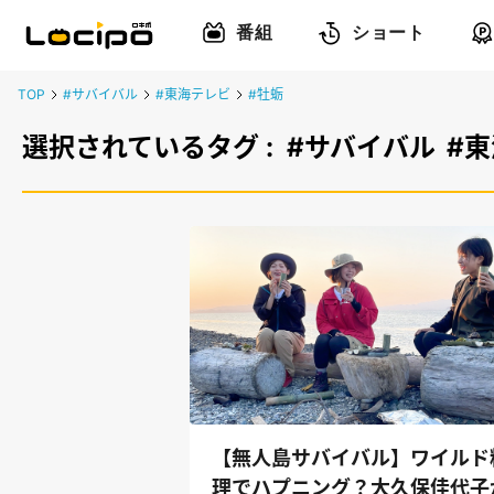
番組
ショート
TOP
#サバイバル
#東海テレビ
#牡蛎
選択されているタグ :
#サバイバル
#
【無人島サバイバル】ワイルド
理でハプニング？大久保佳代子