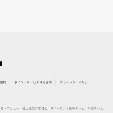
規約
ポイントサービス利用規約
プライバシーポリシー
©テレビ愛知・フリュー／徹之進製作委員会｜©メ～テレ｜東海テレビ、中京テレビ、