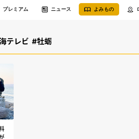
プレミアム
ニュース
よみもの
東海テレビ
#牡蛎
料
が