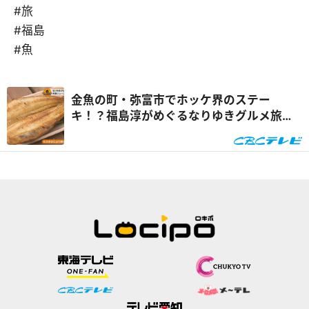
#旅
#福島
#魚
金魚の町・弥富市でホッケ界のステー
キ！？福島淳がめぐるなりゆきグルメ旅
『なりゆきアフロ』