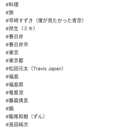
#料理
#旅
#早﨑すずき（僕が見たかった青空）
#昂生（ミキ）
#春日井
#春日井市
#東京
#東京都
#松田元太（Travis Japan）
#福島
#福島県
#竜星涼
#藤森慎吾
#鍋
#飯尾和樹（ずん）
#高田純次