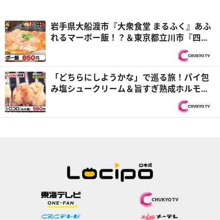
岩手県大船渡市『大衆食堂 まるふく』あふ
れるマーボー飯！？＆東京都立川市『四つ
角飯店』ジャイアント角煮定食『オモウマ
い店』
「どちらにしようかな」で巡る旅！パイ包
み塩シュークリーム＆旨すぎ熟成ホルモン
『PS純金（ゴールド）』