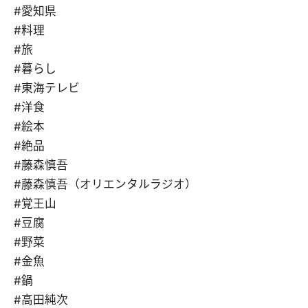
#愛知県
#料理
#旅
#暮らし
#東海テレビ
#洋食
#絵本
#絶品
#藤森慎吾
#藤森慎吾（オリエンタルラジオ）
#覚王山
#豆腐
#野菜
#金魚
#鍋
#高田純次