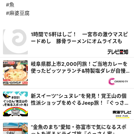
#魚
#麻婆豆腐
1時間で5軒はしご！ 一宮市の激ウマスピ
ードめし 豚骨ラーメンにオムライスも
岐阜県郡上市2,000円旅！ご当地カレーを
使ったピッツァランチ&特製塩ダレが自慢の
けいちゃん『PS純金（ゴールド）』
新スイーツ“シュヌレ”を発見！覚王山の個
性派ショップをめぐるJeep旅！『ぐっさん
家』
“金魚のまち”愛知・弥富市で気になるスポ