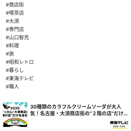
#商店街
#喫茶店
#大須
#専門店
#山口智充
#料理
#旅
#昭和レトロ
#暮らし
#東海テレビ
#職人
30種類のカラフルクリームソーダが大人
気！名古屋・大須商店街の“２階の店”だけ
を巡る旅『ぐっさん家』